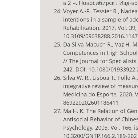
в 2 ч. Новосибирск : Изд-во 
Voyer A.-P., Tessier R., Nade
intentions in a sample of ado
Rehabilitation. 2017. Vol. 39, 
10.3109/09638288.2016.114
Da Silva Macuch R., Vaz H. M
Competences in High School
// The Journal for Specialists
242. DOI: 10.1080/01933922
Silva W. R., Lisboa T., Folle A.
integrative review of measur
Medicina do Esporte. 2020. Vo
869220202601186411
Ma H. K. The Relation of Gend
Antisocial Behavior of Chine
Psychology. 2005. Vol. 166, is
10.3200/GNTP.166.2.189-202