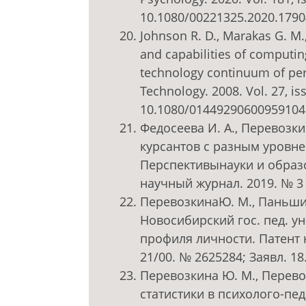
10.1080/00221325.2020.179
Johnson R. D., Marakas G. M.,
and capabilities of computi
technology continuum of per
Technology. 2008. Vol. 27, iss
10.1080/01449290600959104
Федосеева И. А., Перевозки
курсантов с разным уровне
Перспективынауки и образ
научный журнал. 2019. № 3 (
ПеревозкинаЮ. М., Паньшина
Новосибирский гос. пед. у
профиля личности. Патент 
21/00. № 2625284; Заявл. 18
Перевозкина Ю. М., Перево
статистики в психолого-пед