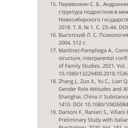
Перевозкин С. Б., Андронни
структура подростков в ме
Новосибирского государств
2018. Т. 8, № 1. С. 23‒44. D
Выготский Л. С. Психология
2004. 512 с.
Martínez-Pampliega A., Cormen
structure, interparental con
of Family Studies. 2021. Vol. 
10.1080/13229400.2018.153
Zhang J., Zuo X., Yu C., Lian 
Gender Role Attitudes and A
Shanghai, China // Substance 
1410. DOI: 10.1080/1082608
Danioni F., Ranieri S., Villa
Preliminary Study with Italia
Psychology. 2020. Vol. 181, is