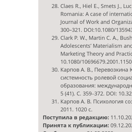
Claes R., Hiel E., Smets J., L
Romania: A case of internati
Journal of Work and Organizat
300–321. DOI:10.1080/1359
Clark P. W., Martin C. A., Bus
Adolescents’ Materialism an
Marketing Theory and Practice.
10.1080/10696679.2001.115
Карпов А. В., Перевозкина 
системность ролевой социа
образования: международн
5 (41). С. 359‒372. DOI: 10.
Карпов А. В. Психология со
2011. 1020 с.
Поступила в редакцию:
11.10.20
Принята к публикации:
09.12.20