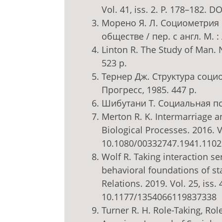
Vol. 41, iss. 2. P. 178–182.
Морено Я. Л. Социометрия 
обществе / пер. с англ. М. 
Linton R. The Study of Man. N
523 p.
Тернер Дж. Структура социол
Прогресс, 1985. 447 p.
Шибутани Т. Социальная пси
Merton R. K. Intermarriage an
Biological Processes. 2016. Vo
10.1080/00332747.1941.110
Wolf R. Taking interaction s
behavioral foundations of st
Relations. 2019. Vol. 25, iss.
10.1177/1354066119837338
Turner R. H. Role-Taking, Ro