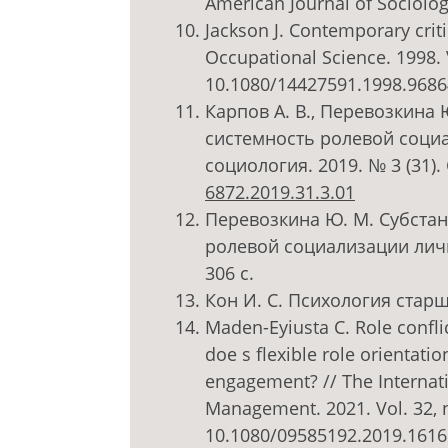
American Journal of Sociology
Jackson J. Contemporary criti
Occupational Science. 1998. Vo
10.1080/14427591.1998.968
Карпов А. В., Перевозкина
системность ролевой социа
социология. 2019. № 3 (31). 
6872.2019.31.3.01
Перевозкина Ю. М. Субста
ролевой социализации личн
306 с.
Кон И. С. Психология старш
Maden-Eyiusta C. Role conflic
doe s flexible role orientat
engagement? // The Internat
Management. 2021. Vol. 32, n
10.1080/09585192.2019.161