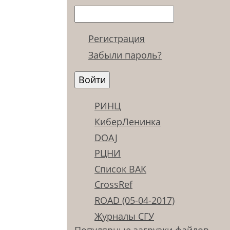
Регистрация
Забыли пароль?
РИНЦ
КиберЛенинка
DOAJ
РЦНИ
Список ВАК
CrossRef
ROAD (05-04-2017)
Журналы СГУ
Популярные загрузки файлов