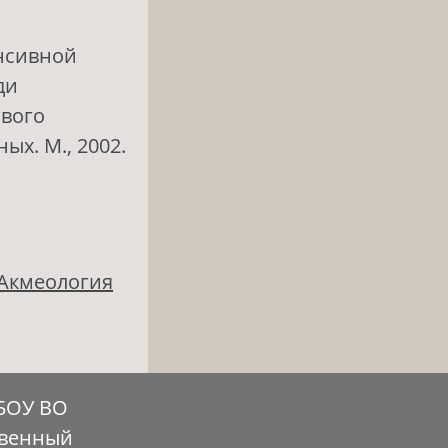
енсивной
ди
ового
х. М., 2002.
 Акмеология
ГБОУ ВО
твенный