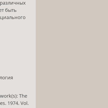
 различных
ет быть
оциального
ология
 work(s): The
s. 1974. Vol.