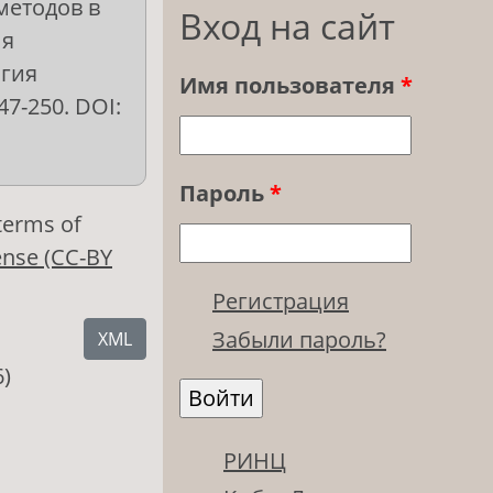
методов в
Вход на сайт
ия
огия
Имя пользователя
*
47-250. DOI:
Пароль
*
 terms of
ense (CC-BY
Регистрация
Забыли пароль?
XML
6)
РИНЦ