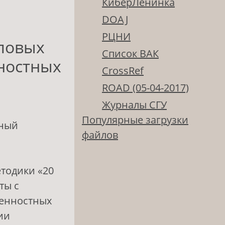
КиберЛенинка
DOAJ
РЦНИ
повых
Список ВАК
нностных
CrossRef
ROAD (05-04-2017)
Журналы СГУ
Популярные загрузки
нный
файлов
тодики «20
ты с
ценностных
ии