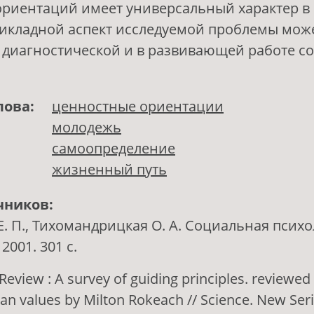
риентаций имеет универсальный характер в
рикладной аспект исследуемой проблемы мож
 диагностической и в развивающей работе с
лова:
ценностные ориентации
молодежь
самоопределение
жизненный путь
чников:
 Е. П., Тихомандрицкая О. А. Социальная псих
2001. 301 с.
 Review : A survey of guiding principles. reviewed
n values by Milton Rokeach // Science. New Serie