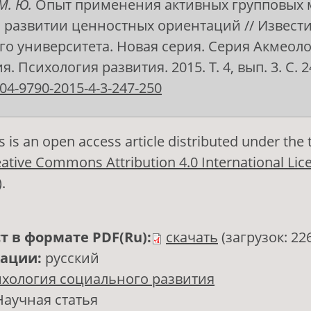
М. Ю.
Опыт применения активных групповых 
 развитии ценностных ориентаций // Извест
го университета. Новая серия. Серия Акмеол
. Психология развития. 2015. Т. 4, вып. 3. С. 2
04-9790-2015-4-3-247-250
s is an open access article distributed under the
ative Commons Attribution 4.0 International Lic
)
.
т в формате PDF(Ru):
скачать
(загрузок: 22
кации:
русский
хология социального развития
Научная статья