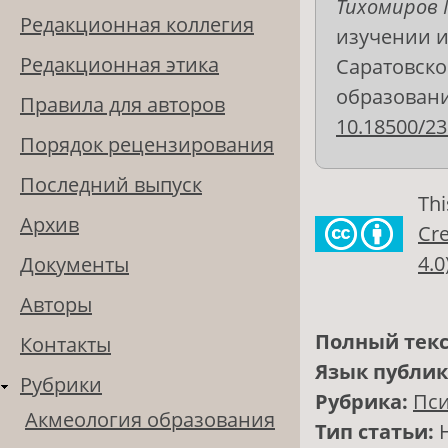
Тихомиров 
Редакционная коллегия
изучении и
Редакционная этика
Саратовско
образования
Правила для авторов
10.18500/23
Порядок рецензирования
Последний выпуск
Thi
Архив
Cre
4.0
Документы
Авторы
Полный текс
Контакты
Язык публи
Рубрики
Рубрика:
Пси
Акмеология образования
Тип статьи: