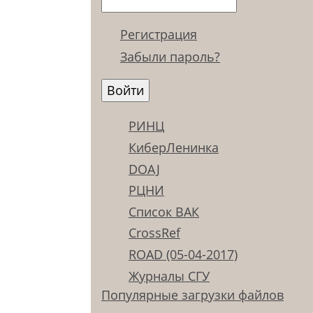
Регистрация
Забыли пароль?
РИНЦ
КиберЛенинка
DOAJ
РЦНИ
Список ВАК
CrossRef
ROAD (05-04-2017)
Журналы СГУ
Популярные загрузки файлов